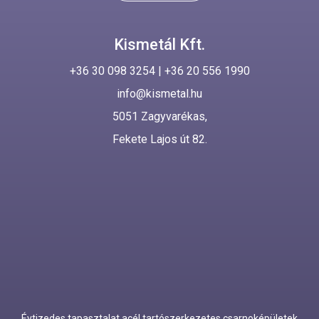
Kismetál Kft.
+36 30 098 3254
|
+36 20 556 1990
info@kismetal.hu
5051 Zagyvarékas,
Fekete Lajos út 82.
Évtizedes tapasztalat acél tartószerkezetes csarnoképületek