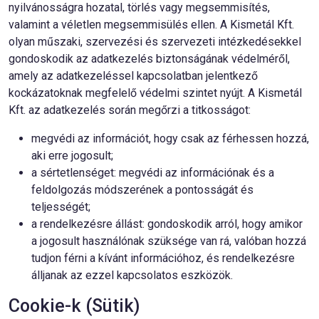
nyilvánosságra hozatal, törlés vagy megsemmisítés,
valamint a véletlen megsemmisülés ellen. A Kismetál Kft.
olyan műszaki, szervezési és szervezeti intézkedésekkel
gondoskodik az adatkezelés biztonságának védelméről,
amely az adatkezeléssel kapcsolatban jelentkező
kockázatoknak megfelelő védelmi szintet nyújt. A Kismetál
Kft. az adatkezelés során megőrzi a titkosságot:
megvédi az információt, hogy csak az férhessen hozzá,
aki erre jogosult;
a sértetlenséget: megvédi az információnak és a
feldolgozás módszerének a pontosságát és
teljességét;
a rendelkezésre állást: gondoskodik arról, hogy amikor
a jogosult használónak szüksége van rá, valóban hozzá
tudjon férni a kívánt információhoz, és rendelkezésre
álljanak az ezzel kapcsolatos eszközök.
Cookie-k (Sütik)