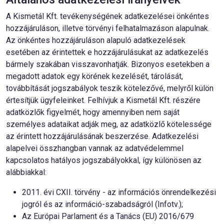
A Kismetál Kft. tevékenységének adatkezelései önkéntes
hozzájáruláson, illetve törvényi felhatalmazáson alapulnak.
Az önkéntes hozzájáruláson alapuló adatkezelések
esetében az érintettek e hozzájárulásukat az adatkezelés
bármely szakában visszavonhatják. Bizonyos esetekben a
megadott adatok egy körének kezelését, tárolását,
továbbítását jogszabályok teszik kötelezővé, melyről külön
értesítjük ügyfeleinket. Felhívjuk a Kismetál Kft. részére
adatközlők figyelmét, hogy amennyiben nem saját
személyes adataikat adják meg, az adatközlő kötelessége
az érintett hozzájárulásának beszerzése. Adatkezelési
alapelvei összhangban vannak az adatvédelemmel
kapcsolatos hatályos jogszabályokkal, így különösen az
alábbiakkal:
2011. évi CXII. törvény - az információs önrendelkezési
jogról és az információ-szabadságról (Infotv.);
Az Európai Parlament és a Tanács (EU) 2016/679