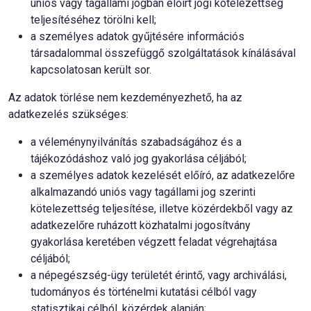
uniós vagy tagállami jogban előírt jogi kötelezettség
teljesítéséhez törölni kell;
a személyes adatok gyűjtésére információs
társadalommal összefüggő szolgáltatások kínálásával
kapcsolatosan került sor.
Az adatok törlése nem kezdeményezhető, ha az
adatkezelés szükséges:
a véleménynyilvánítás szabadságához és a
tájékozódáshoz való jog gyakorlása céljából;
a személyes adatok kezelését előíró, az adatkezelőre
alkalmazandó uniós vagy tagállami jog szerinti
kötelezettség teljesítése, illetve közérdekből vagy az
adatkezelőre ruházott közhatalmi jogosítvány
gyakorlása keretében végzett feladat végrehajtása
céljából;
a népegészség-ügy területét érintő, vagy archiválási,
tudományos és történelmi kutatási célból vagy
statisztikai célból, közérdek alapján;