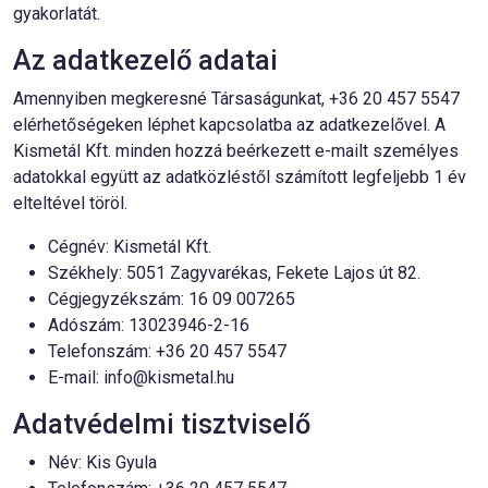
gyakorlatát.
Az adatkezelő adatai
Amennyiben megkeresné Társaságunkat, +36 20 457 5547
elérhetőségeken léphet kapcsolatba az adatkezelővel. A
Kismetál Kft. minden hozzá beérkezett e-mailt személyes
adatokkal együtt az adatközléstől számított legfeljebb 1 év
elteltével töröl.
Cégnév: Kismetál Kft.
Székhely: 5051 Zagyvarékas, Fekete Lajos út 82.
Cégjegyzékszám: 16 09 007265
Adószám: 13023946-2-16
Telefonszám: +36 20 457 5547
E-mail:
info@kismetal.hu
Adatvédelmi tisztviselő
Név: Kis Gyula