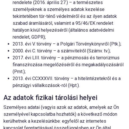
rendelete (2016. április 27.) – a természetes
személyeknek a személyes adatok kezelése
tekintetében tör-ténő védelméről és az ilyen adatok
szabad áramlásáról, valamint a 95/46/EK rendelet
hatályon kívül helyezéséről (általános adatvédelmi
rendelet, GDPR);
2013. évi V. törvény – a Polgári Törvénykönyvről (Ptk.);
2000. évi C. törvény – a számvitelről (Számv. tv.);
2017. évi LIII. törvény – a pénzmosás és terrorizmus
finanszírozása megelőzéséről és megakadályozásáról
(Pmt.);
2013. évi CCXXXVII. törvény – a hitelintézetekről és a
pénzügyi vállalkozások-ról (Hpt.).
Az adatok fizikai tárolási helyei
Személyes adatai (vagyis azok az adatok, amelyek az Ön
személyével kapcsolatba hozhatók) a következő módon
kerülhetnek a kezelésünkbe: egyfelől az internetes
kapcsolat fenntartásával összefüggésben az Ön által