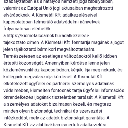
szabályzatban és a hatályos nemzeti jogszabályokban,
valamint az Európai Unió jogi aktusaiban meghatározott
elvárásoknak. A Kismetál Kft. adatkezeléseivel
kapcsolatosan felmerülő adatvédelmi irányelvek
folyamatosan elérhetők
a
https://kismetalcsarnok.hu/adatkezelesi-
tajekoztato
címen. A Kismetál Kft. fenntartja magának a jogot
jelen tájékoztató bármikori megváltoztatására.
Természetesen az esetleges változásokról kellő időben
értesíti közönségét. Amennyiben kérdése lenne jelen
közleményünkhöz kapcsolódóan, kérjük, írja meg nekünk, és
kollégánk megválaszolja kérdését. A Kismetál Kft.
elkötelezett ügyfelei és partnerei személyes adatainak
védelmében, kiemelten fontosnak tartja ügyfelei információs
önrendelkezési jogának tiszteletben tartását. A Kismetál Kft.
a személyes adatokat bizalmasan kezeli, és megtesz
minden olyan biztonsági, technikai és szervezési
intézkedést, mely az adatok biztonságát garantálja. A
Kismetál Kft. az alábbiakban ismerteti adatkezelési