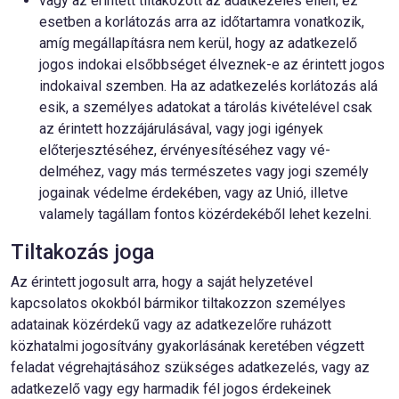
vagy az érintett tiltakozott az adatkezelés ellen; ez
esetben a korlátozás arra az időtartamra vonatkozik,
amíg megállapításra nem kerül, hogy az adatkezelő
jogos indokai elsőbbséget élveznek-e az érintett jogos
indokaival szemben. Ha az adatkezelés korlátozás alá
esik, a személyes adatokat a tárolás kivételével csak
az érintett hozzájárulásával, vagy jogi igények
előterjesztéséhez, érvényesítéséhez vagy vé-
delméhez, vagy más természetes vagy jogi személy
jogainak védelme érdekében, vagy az Unió, illetve
valamely tagállam fontos közérdekéből lehet kezelni.
Tiltakozás joga
Az érintett jogosult arra, hogy a saját helyzetével
kapcsolatos okokból bármikor tiltakozzon személyes
adatainak közérdekű vagy az adatkezelőre ruházott
közhatalmi jogosítvány gyakorlásának keretében végzett
feladat végrehajtásához szükséges adatkezelés, vagy az
adatkezelő vagy egy harmadik fél jogos érdekeinek