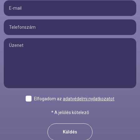
Elfogadom az
adatvédelmi nyilatkozatot
* A jelölés kötelező
Küldés