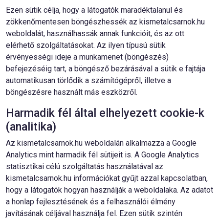
Ezen sütik célja, hogy a látogatók maradéktalanul és
zökkenőmentesen böngészhessék az kismetalcsarnok.hu
weboldalát, használhassák annak funkcióit, és az ott
elérhető szolgáltatásokat. Az ilyen típusú sütik
érvényességi ideje a munkamenet (böngészés)
befejezéséig tart, a böngésző bezárásával a sütik e fajtája
automatikusan törlődik a számítógépről, illetve a
böngészésre használt más eszközről.
Harmadik fél által elhelyezett cookie-k
(analitika)
Az kismetalcsarnok.hu weboldalán alkalmazza a Google
Analytics mint harmadik fél sütijeit is. A Google Analytics
statisztikai célú szolgáltatás használatával az
kismetalcsarnok.hu információkat gyűjt azzal kapcsolatban,
hogy a látogatók hogyan használják a weboldalaka. Az adatot
a honlap fejlesztésének és a felhasználói élmény
javításának céljával használja fel. Ezen sütik szintén