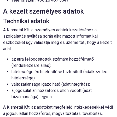
Telefonszám: +36 20 457 5547
A kezelt személyes adatok
Technikai adatok
A Kismetál Kft. a személyes adatok kezeléséhez a
szolgáltatás nyújtása során alkalmazott informatikai
eszközöket úgy választja meg és üzemelteti, hogy a kezelt
adat:
az arra feljogosítottak számára hozzáférhető
(rendelkezésre állás);
hitelessége és hitelesítése biztosított (adatkezelés
hitelessége);
változatlansága igazolható (adatintegritás);
a jogosulatlan hozzáférés ellen védett (adat
bizalmassága) legyen.
A Kismetál Kft. az adatokat megfelelő intézkedésekkel védi
a jogosulatlan hozzáférés, megváltoztatás, továbbítás,