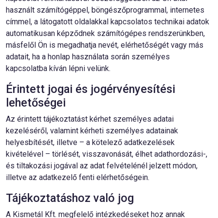
használt számítógéppel, böngészőprogrammal, internetes
címmel, a látogatott oldalakkal kapcsolatos technikai adatok
automatikusan képződnek számítógépes rendszerünkben,
másfelől Ön is megadhatja nevét, elérhetőségét vagy más
adatait, ha a honlap használata során személyes
kapcsolatba kíván lépni velünk.
Érintett jogai és jogérvényesítési
lehetőségei
Az érintett tájékoztatást kérhet személyes adatai
kezeléséről, valamint kérheti személyes adatainak
helyesbítését, illetve – a kötelező adatkezelések
kivételével – törlését, visszavonását, élhet adathordozási-,
és tiltakozási jogával az adat felvételénél jelzett módon,
illetve az adatkezelő fenti elérhetőségein.
Tájékoztatáshoz való jog
A Kismetál Kft. megfelelő intézkedéseket hoz annak