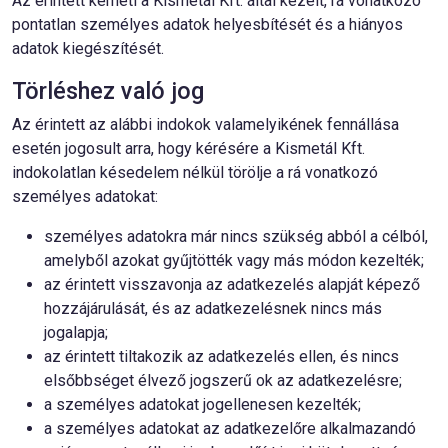
Az érintett kérheti a Kismetál Kft. által kezelt, rá vonatkozó
pontatlan személyes adatok helyesbítését és a hiányos
adatok kiegészítését.
Törléshez való jog
Az érintett az alábbi indokok valamelyikének fennállása
esetén jogosult arra, hogy kérésére a Kismetál Kft.
indokolatlan késedelem nélkül törölje a rá vonatkozó
személyes adatokat:
személyes adatokra már nincs szükség abból a célból,
amelyből azokat gyűjtötték vagy más módon kezelték;
az érintett visszavonja az adatkezelés alapját képező
hozzájárulását, és az adatkezelésnek nincs más
jogalapja;
az érintett tiltakozik az adatkezelés ellen, és nincs
elsőbbséget élvező jogszerű ok az adatkezelésre;
a személyes adatokat jogellenesen kezelték;
a személyes adatokat az adatkezelőre alkalmazandó