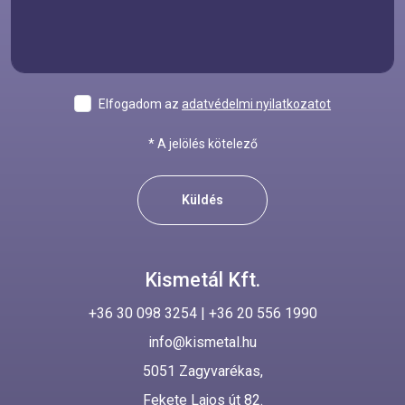
Elfogadom az
adatvédelmi nyilatkozatot
* A jelölés kötelező
Küldés
Kismetál Kft.
+36 30 098 3254
|
+36 20 556 1990
info@kismetal.hu
5051 Zagyvarékas,
Fekete Lajos út 82.