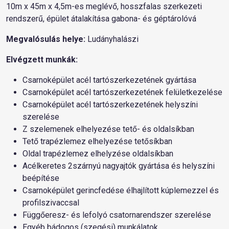
10m x 45m x 4,5m-es meglévő, hosszfalas szerkezeti
rendszerű, épület átalakítása gabona- és géptárolóvá
Megvalósulás helye:
Ludányhalászi
Elvégzett munkák:
Csarnoképület acél tartószerkezetének gyártása
Csarnoképület acél tartószerkezetének felületkezelése
Csarnoképület acél tartószerkezetének helyszíni
szerelése
Z szelemenek elhelyezése tető- és oldalsíkban
Tető trapézlemez elhelyezése tetősíkban
Oldal trapézlemez elhelyzése oldalsíkban
Acélkeretes 2szárnyú nagyajtók gyártása és helyszíni
beépítése
Csarnoképület gerincfedése élhajlított kúplemezzel és
profilszivaccsal
Függőeresz- és lefolyó csatornarendszer szerelése
Egyéb bádogos (szegési) munkálatok