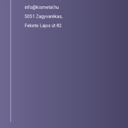
info@kismetal.hu
5051 Zagyvarékas,
Fekete Lajos út 82.