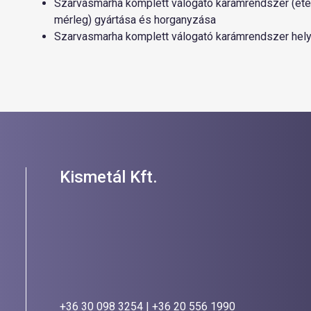
Szarvasmarha komplett válogató karámrendszer (etet
mérleg) gyártása és horganyzása
Szarvasmarha komplett válogató karámrendszer hely
Kismetál Kft.
+36 30 098 3254
|
+36 20 556 1990