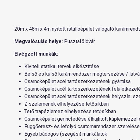
20m x 48m x 4m nyitott istállóépület válogató karámrend
Megvalósulás helye:
Pusztaföldvár
Elvégzett munkák:
Kiviteli statikai tervek elkészítése
Belső és külső karámrendszer megtervezése / látv
Csarnoképület acél tartószerkezetének gyártása
Csarnoképület acél tartószerkezetének felületkezel
Csarnoképület acél tartószerkezetének helyszíni sz
Z szelemenek elhelyezése tetősíkban
Tető trapézlemez elhelyezése tetősíkban
Csarnoképület gerincfedése élhajlított kúplemezzel 
Függőeresz- és lefolyó csatornarendszer szerelése
Egyéb bádogos (szegési) munkálatok