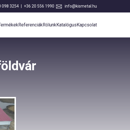
0 098 3254
|
+36 20 556 1990
info@kismetal.hu
Termékek
Referenciák
Rólunk
Katalógus
Kapcsolat
földvár