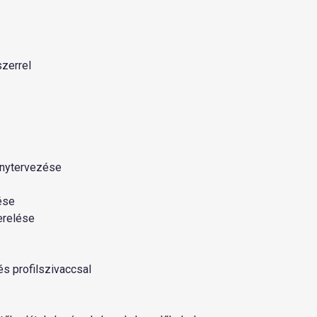
szerrel
ánytervezése
ése
erelése
és profilszivaccsal