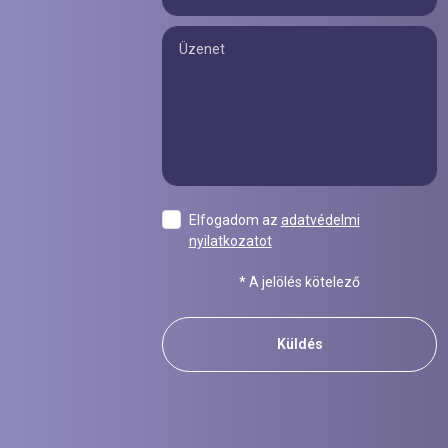
Elfogadom az
adatvédelmi
nyilatkozatot
* A jelölés kötelező
Küldés