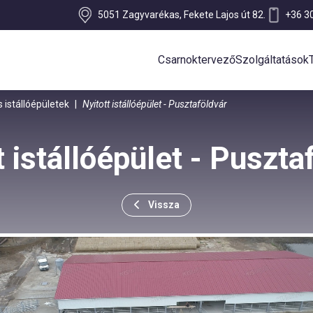
5051 Zagyvarékas, Fekete Lajos út 82.
+36 3
Csarnoktervező
Szolgáltatások
 istállóépületek
|
Nyitott istállóépület - Pusztaföldvár
t istállóépület - Puszta
Vissza