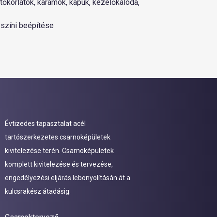
őkorlátok, karámok, kapuk, kezelőkaloda,
színi beépítése
Évtizedes tapasztalat acél
tartószerkezetes csarnoképületek
kivitelezése terén. Csarnoképületek
komplett kivitelezése és tervezése,
engedélyezési eljárás lebonyolításán át a
kulcsrakész átadásig.